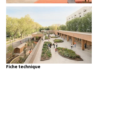
Fiche technique
Maîtrise d’ouvrage
Ville de Bobigny
Conception-construction
Gaëtan Le
Penhuel & Associés, OBM (entreprise de
construction bois), Béhi (BET HQE), B27
(BET TCE), Terabilis (Paysagiste), Gantha
(BET acoustique), ATEC (Cuisiniste)
Programme
Construction d’une école
élémentaire de 20 classes et centre de loisirs
Localisation
Bobigny (93)
Surface de plancher
5 000 m² et 2 900 m²
d'espaces extérieurs