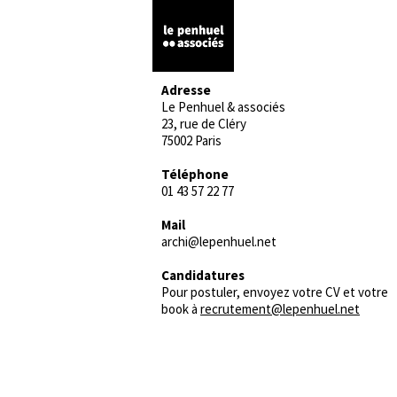
Programme complexe
Adresse
Le Penhuel & associés
23, rue de Cléry
75002 Paris
Téléphone
01 43 57 22 77
Mail
archi@lepenhuel.net
Candidatures
Pour postuler, envoyez votre CV et votre
book à
recrutement@lepenhuel.net