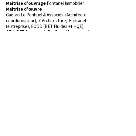
Maîtrise d’ouvrage
Fontanel Immobilier
Maîtrise d’œuvre
Gaëtan Le Penhuel & Associés (Architecte
coordonnateur), Z Architecture, Fontanel
(entreprise), EODD (BET Fluides et HQE),
CEH (BET Structure), Big Bang (Paysagiste)
Programme
Construction de 84 logements,
locaux d’activités, bureaux et parking
Localisation
Îlot G, Lyon Confluence (69)
Surface de plancher
7 967 m²
Budget
12 M €
HQE
HPE Cref -20%, Démarche HQE, RT
2012 -10%, Effinergie +
Équipe projet
Bruno Vaas, Laetitia Biabaut,
Christian Kreuzer
Photos
Sergio Grazia, Vladimir Mollerat du
Jeu
Dernier îlot de la tranche 1 à lotir sur la
presqu’île de Lyon Confluence, l’opération
doit assurer la transition entre la frange
ouest du terrain, occupée par une caserne